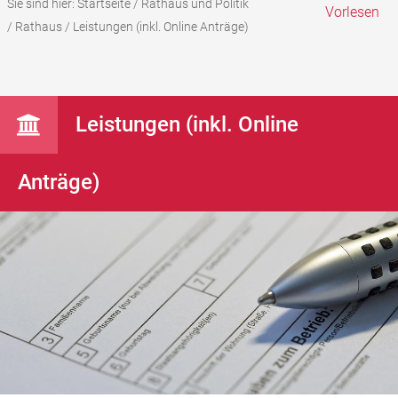
Sie sind hier:
Startseite
/
Rathaus und Politik
Vorlesen
/
Rathaus
/
Leistungen (inkl. Online Anträge)
Leistungen (inkl. Online
Anträge)