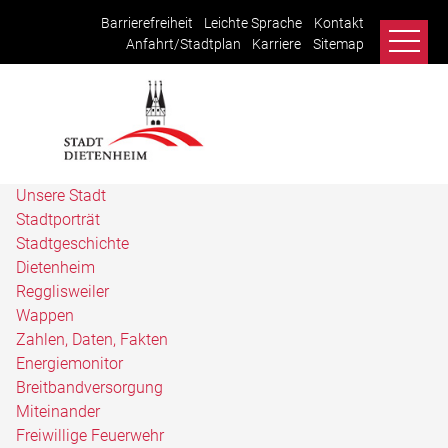
Barrierefreiheit
Leichte Sprache
Kontakt
Anfahrt/Stadtplan
Karriere
Sitemap
Unsere Stadt
Stadtporträt
Stadtgeschichte
Dietenheim
Regglisweiler
Wappen
Zahlen, Daten, Fakten
Energiemonitor
Breitbandversorgung
Miteinander
Freiwillige Feuerwehr