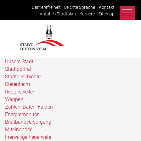
Barrierefreiheit
Leichte Sprache
Kontakt
Anfahrt/Stadtplan
Karriere
Sitemap
Unsere Stadt
Stadtporträt
Stadtgeschichte
Dietenheim
Regglisweiler
Wappen
Zahlen, Daten, Fakten
Energiemonitor
Breitbandversorgung
Miteinander
Freiwillige Feuerwehr