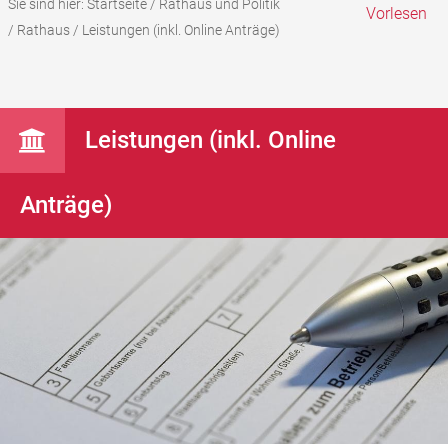
Sie sind hier:
Startseite
/
Rathaus und Politik
Vorlesen
/
Rathaus
/
Leistungen (inkl. Online Anträge)
Leistungen (inkl. Online
Anträge)