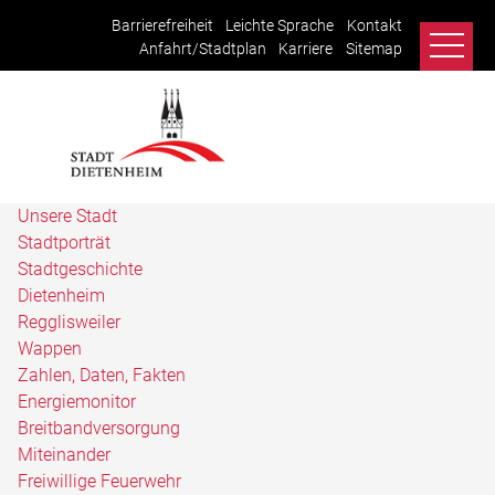
Barrierefreiheit
Leichte Sprache
Kontakt
Anfahrt/Stadtplan
Karriere
Sitemap
Unsere Stadt
Stadtporträt
Stadtgeschichte
Dietenheim
Regglisweiler
Wappen
Zahlen, Daten, Fakten
Energiemonitor
Breitbandversorgung
Miteinander
Freiwillige Feuerwehr