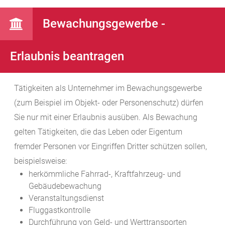
Bewachungsgewerbe -
Erlaubnis beantragen
Tätigkeiten als Unternehmer im Bewachungsgewerbe
(zum Beispiel im Objekt- oder Personenschutz) dürfen
Sie nur mit einer Erlaubnis ausüben. Als Bewachung
gelten Tätigkeiten, die das Leben oder Eigentum
fremder Personen vor Eingriffen Dritter schützen sollen,
beispielsweise:
herkömmliche Fahrrad-, Kraftfahrzeug- und
Gebäudebewachung
Veranstaltungsdienst
Fluggastkontrolle
Durchführung von Geld- und Werttransporten