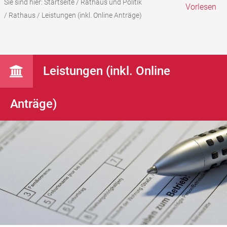
Sie sind hier:
Startseite
/
Rathaus und Politik
Vorlesen
/
Rathaus
/
Leistungen (inkl. Online Anträge)
Leistungen (inkl. Online
Anträge)