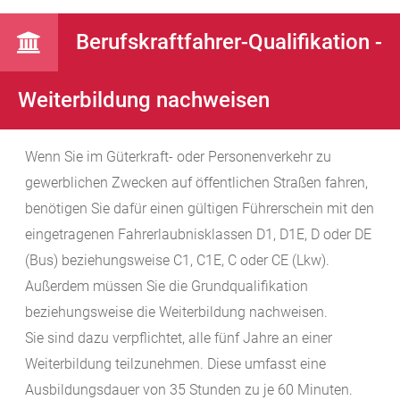
Berufskraftfahrer-Qualifikation -
Weiterbildung nachweisen
Wenn Sie im Güterkraft- oder Personenverkehr zu
gewerblichen Zwecken auf öffentlichen Straßen fahren,
benötigen Sie dafür einen gültigen Führerschein mit den
eingetragenen Fahrerlaubnisklassen D1, D1E, D oder DE
(Bus) beziehungsweise C1, C1E, C oder CE (Lkw).
Außerdem müssen Sie die Grundqualifikation
beziehungsweise die Weiterbildung nachweisen.
Sie sind dazu verpflichtet, alle fünf Jahre an einer
Weiterbildung teilzunehmen. Diese umfasst eine
Ausbildungsdauer von 35 Stunden zu je 60 Minuten.