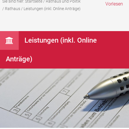
Sie sind hier:
Startseite
/
Rathaus und Politik
Vorlesen
/
Rathaus
/
Leistungen (inkl. Online Anträge)
Leistungen (inkl. Online
Anträge)