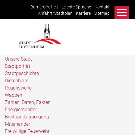
Barrierefreiheit
Leichte Sprache
Kontakt
Anfahrt/Stadtplan
Karriere
Sitemap
Unsere Stadt
Stadtporträt
Stadtgeschichte
Dietenheim
Regglisweiler
Wappen
Zahlen, Daten, Fakten
Energiemonitor
Breitbandversorgung
Miteinander
Freiwillige Feuerwehr