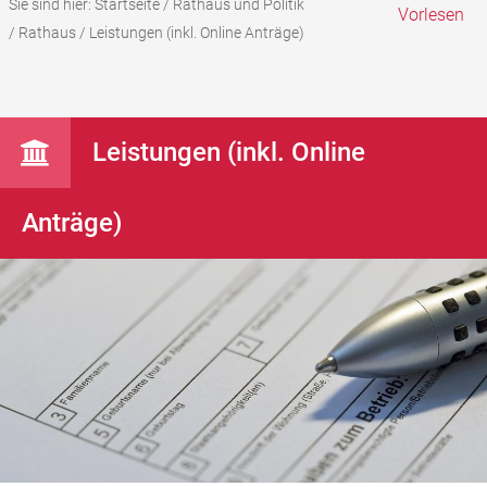
Sie sind hier:
Startseite
/
Rathaus und Politik
Vorlesen
/
Rathaus
/
Leistungen (inkl. Online Anträge)
Leistungen (inkl. Online
Anträge)