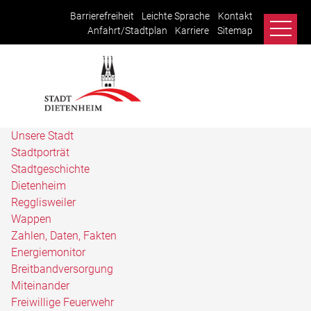
Barrierefreiheit
Leichte Sprache
Kontakt
Anfahrt/Stadtplan
Karriere
Sitemap
Unsere Stadt
Stadtporträt
Stadtgeschichte
Dietenheim
Regglisweiler
Wappen
Zahlen, Daten, Fakten
Energiemonitor
Breitbandversorgung
Miteinander
Freiwillige Feuerwehr