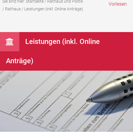
Sie sind hier:
Startseite
/
Rathaus und Politik
Vorlesen
/
Rathaus
/
Leistungen (inkl. Online Anträge)
Leistungen (inkl. Online
Anträge)