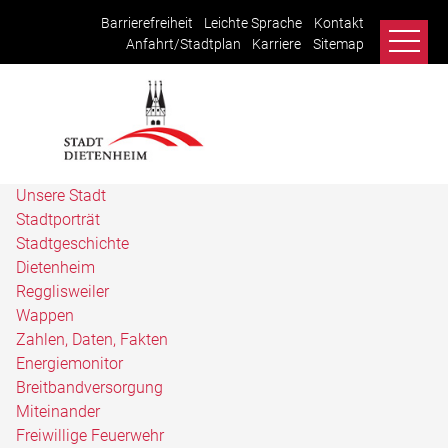
Barrierefreiheit
Leichte Sprache
Kontakt
Anfahrt/Stadtplan
Karriere
Sitemap
Unsere Stadt
Stadtporträt
Stadtgeschichte
Dietenheim
Regglisweiler
Wappen
Zahlen, Daten, Fakten
Energiemonitor
Breitbandversorgung
Miteinander
Freiwillige Feuerwehr