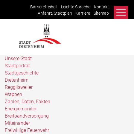
Barrierefreiheit
Leichte Sprache
Kontakt
Anfahrt/Stadtplan
Karriere
Sitemap
Unsere Stadt
Stadtporträt
Stadtgeschichte
Dietenheim
Regglisweiler
Wappen
Zahlen, Daten, Fakten
Energiemonitor
Breitbandversorgung
Miteinander
Freiwillige Feuerwehr