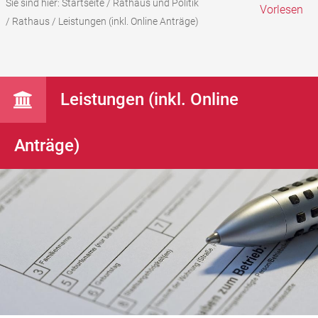
Sie sind hier:
Startseite
/
Rathaus und Politik
Vorlesen
/
Rathaus
/
Leistungen (inkl. Online Anträge)
Leistungen (inkl. Online
Anträge)