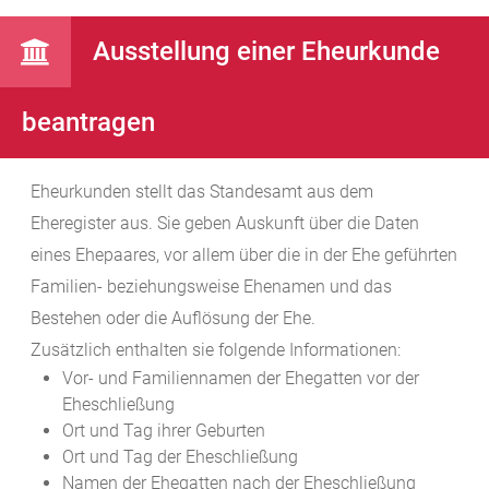
Ausstellung einer Eheurkunde
beantragen
Eheurkunden stellt das Standesamt aus dem
Eheregister aus. Sie geben Auskunft über die Daten
eines Ehepaares, vor allem über die in der Ehe geführten
Familien- beziehungsweise Ehenamen und das
Bestehen oder die Auflösung der Ehe.
Zusätzlich enthalten sie folgende Informationen:
Vor- und Familiennamen der Ehegatten vor der
Eheschließung
Ort und Tag ihrer Geburten
Ort und Tag der Eheschließung
Namen der Ehegatten nach der Eheschließung