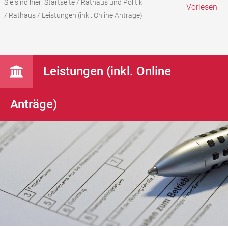
Sie sind hier:
Startseite
/
Rathaus und Politik
Vorlesen
/
Rathaus
/
Leistungen (inkl. Online Anträge)
Leistungen (inkl. Online
Anträge)