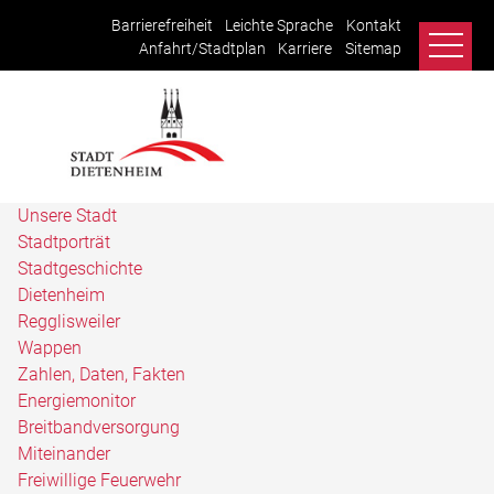
Barrierefreiheit
Leichte Sprache
Kontakt
Anfahrt/Stadtplan
Karriere
Sitemap
Unsere Stadt
Stadtporträt
Stadtgeschichte
Dietenheim
Regglisweiler
Wappen
Zahlen, Daten, Fakten
Energiemonitor
Breitbandversorgung
Miteinander
Freiwillige Feuerwehr