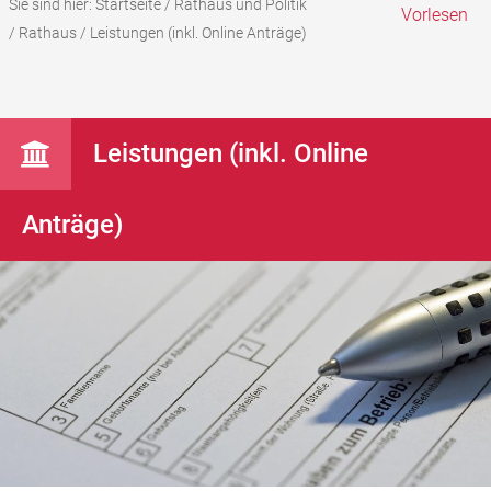
Sie sind hier:
Startseite
/
Rathaus und Politik
Vorlesen
/
Rathaus
/
Leistungen (inkl. Online Anträge)
Leistungen (inkl. Online
Anträge)