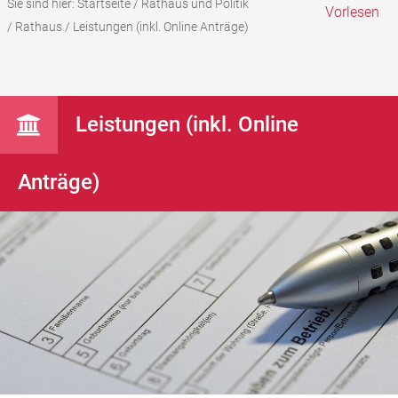
Sie sind hier:
Startseite
/
Rathaus und Politik
Vorlesen
/
Rathaus
/
Leistungen (inkl. Online Anträge)
Leistungen (inkl. Online
Anträge)