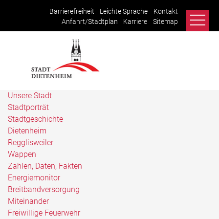
Barrierefreiheit
Leichte Sprache
Kontakt
Anfahrt/Stadtplan
Karriere
Sitemap
Unsere Stadt
Stadtporträt
Stadtgeschichte
Dietenheim
Regglisweiler
Wappen
Zahlen, Daten, Fakten
Energiemonitor
Breitbandversorgung
Miteinander
Freiwillige Feuerwehr