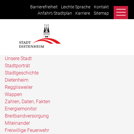
Barrierefreiheit
Leichte Sprache
Kontakt
Anfahrt/Stadtplan
Karriere
Sitemap
Unsere Stadt
Stadtporträt
Stadtgeschichte
Dietenheim
Regglisweiler
Wappen
Zahlen, Daten, Fakten
Energiemonitor
Breitbandversorgung
Miteinander
Freiwillige Feuerwehr