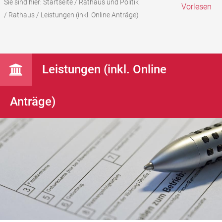
Sie sind hier:
Startseite
/
Rathaus und Politik
Vorlesen
/
Rathaus
/
Leistungen (inkl. Online Anträge)
Leistungen (inkl. Online
Anträge)