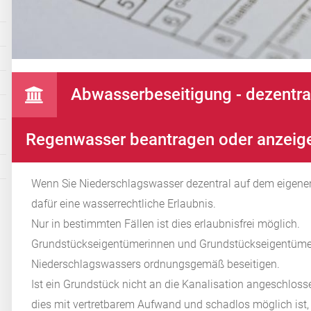
Abwasserbeseitigung - dezentra
Regenwasser beantragen oder anzeig
Wenn Sie Niederschlagswasser dezentral auf dem eigenen
dafür eine wasserrechtliche Erlaubnis.
Nur in bestimmten Fällen ist dies erlaubnisfrei möglich.
Grundstückseigentümerinnen und Grundstückseigentüm
Niederschlagswassers ordnungsgemäß beseitigen.
Ist ein Grundstück nicht an die Kanalisation angeschlos
dies mit vertretbarem Aufwand und schadlos möglich ist,