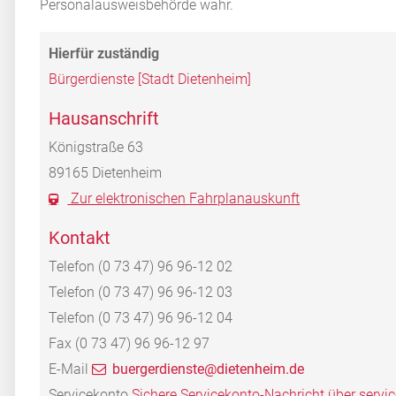
Personalausweisbehörde wahr.
Bürgerdienste [Stadt Dietenheim]
Hausanschrift
Königstraße 63
89165
Dietenheim
Zur elektronischen Fahrplanauskunft
Kontakt
Telefon
(0
73
47) 96
96-12
02
Telefon
(0
73
47) 96
96-12
03
Telefon
(0
73
47) 96
96-12
04
Fax
(0
73
47) 96
96-12
97
E-Mail
buergerdienste@dietenheim.de
Servicekonto
Sichere Servicekonto-Nachricht über servi