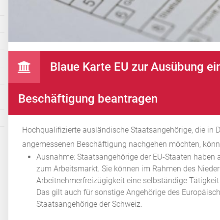
Blaue Karte EU zur Ausübung ein
Beschäftigung beantragen
Hochqualifizierte ausländische Staatsangehörige, die in D
angemessenen Beschäftigung nachgehen möchten, können
Ausnahme:
Staatsangehörige der EU-Staaten haben a
zum Arbeitsmarkt. Sie können im Rahmen des Nieder
Arbeitnehmerfreizügigkeit eine selbständige Tätigke
Das gilt auch für sonstige Angehörige des Europäisc
Staatsangehörige der Schweiz.