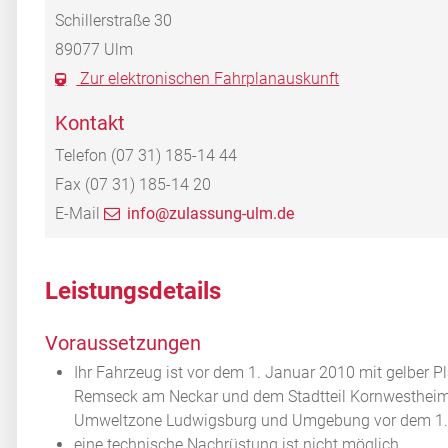
Schillerstraße 30
89077
Ulm
Zur elektronischen Fahrplanauskunft
Kontakt
Telefon
(07
31) 185-14
44
Fax
(07
31) 185-14
20
E-Mail
info@zulassung-ulm.de
Leistungsdetails
Voraussetzungen
Ihr Fahrzeug ist vor dem 1. Januar 2010 mit gelber P
Remseck am Neckar und dem Stadtteil Kornwestheim Pa
Umweltzone Ludwigsburg und Umgebung vor dem 1. 
eine technische Nachrüstung ist nicht möglich,