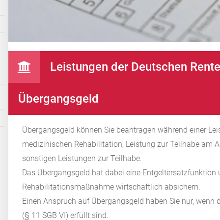
Leistungen der Deutschen Rente
Übergangsgeld
Übergangsgeld können Sie beantragen während einer Leis
medizinischen Rehabilitation, Leistung zur Teilhabe am A
sonstigen Leistungen zur Teilhabe.
Das Übergangsgeld hat dabei eine Entgeltersatzfunktion 
Rehabilitationsmaßnahme wirtschaftlich absichern.
Einen Anspruch auf Übergangsgeld haben Sie nur, wenn d
(§ 11 SGB VI) erfüllt sind.