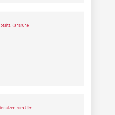
tsitz Karlsruhe
gionalzentrum Ulm