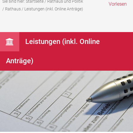
Sie sind hier:
Startseite
/
Rathaus und Politik
Vorlesen
/
Rathaus
/
Leistungen (inkl. Online Anträge)
Leistungen (inkl. Online
Anträge)