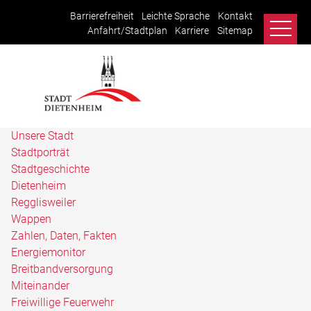
Barrierefreiheit
Leichte Sprache
Kontakt
Anfahrt/Stadtplan
Karriere
Sitemap
Unsere Stadt
Stadtporträt
Stadtgeschichte
Dietenheim
Regglisweiler
Wappen
Zahlen, Daten, Fakten
Energiemonitor
Breitbandversorgung
Miteinander
Freiwillige Feuerwehr