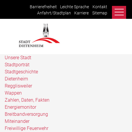
Barrierefreiheit
Leichte Sprache
Kontakt
Anfahrt/Stadtplan
Karriere
Sitemap
Unsere Stadt
Stadtporträt
Stadtgeschichte
Dietenheim
Regglisweiler
Wappen
Zahlen, Daten, Fakten
Energiemonitor
Breitbandversorgung
Miteinander
Freiwillige Feuerwehr