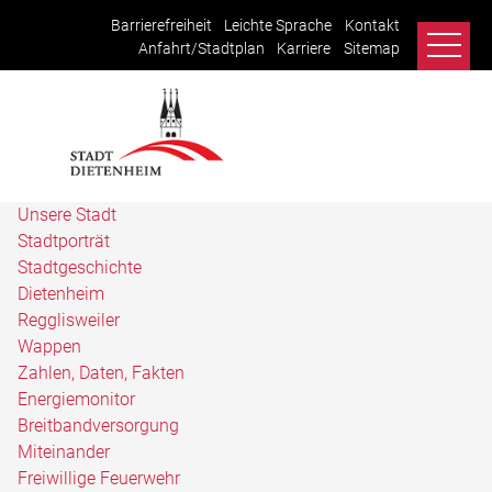
Barrierefreiheit
Leichte Sprache
Kontakt
Anfahrt/Stadtplan
Karriere
Sitemap
Unsere Stadt
Stadtporträt
Stadtgeschichte
Dietenheim
Regglisweiler
Wappen
Zahlen, Daten, Fakten
Energiemonitor
Breitbandversorgung
Miteinander
Freiwillige Feuerwehr