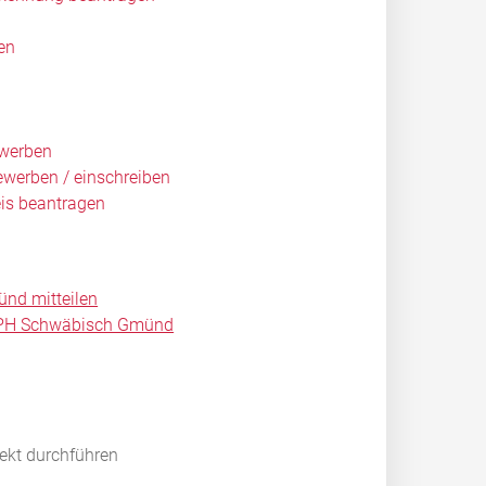
en
ewerben
ewerben / einschreiben
eis beantragen
nd mitteilen
- PH Schwäbisch Gmünd
rekt durchführen