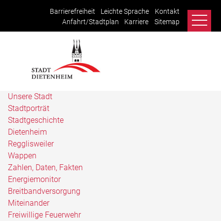
Barrierefreiheit
Leichte Sprache
Kontakt
Anfahrt/Stadtplan
Karriere
Sitemap
Unsere Stadt
Stadtporträt
Stadtgeschichte
Dietenheim
Regglisweiler
Wappen
Zahlen, Daten, Fakten
Energiemonitor
Breitbandversorgung
Miteinander
Freiwillige Feuerwehr