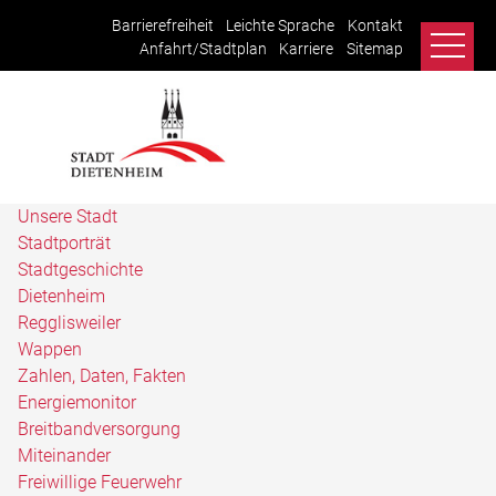
Barrierefreiheit
Leichte Sprache
Kontakt
Anfahrt/Stadtplan
Karriere
Sitemap
Unsere Stadt
Stadtporträt
Stadtgeschichte
Dietenheim
Regglisweiler
Wappen
Zahlen, Daten, Fakten
Energiemonitor
Breitbandversorgung
Miteinander
Freiwillige Feuerwehr