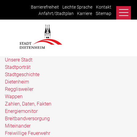
Barrierefreiheit
Leichte Sprache
Kontakt
Anfahrt/Stadtplan
Karriere
Sitemap
Unsere Stadt
Stadtporträt
Stadtgeschichte
Dietenheim
Regglisweiler
Wappen
Zahlen, Daten, Fakten
Energiemonitor
Breitbandversorgung
Miteinander
Freiwillige Feuerwehr