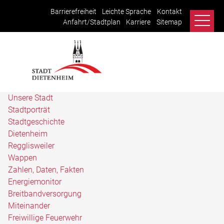
Barrierefreiheit
Leichte Sprache
Kontakt
Anfahrt/Stadtplan
Karriere
Sitemap
Unsere Stadt
Stadtporträt
Stadtgeschichte
Dietenheim
Regglisweiler
Wappen
Zahlen, Daten, Fakten
Energiemonitor
Breitbandversorgung
Miteinander
Freiwillige Feuerwehr