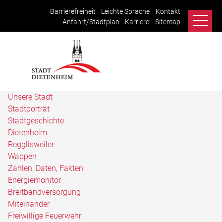
Barrierefreiheit
Leichte Sprache
Kontakt
Anfahrt/Stadtplan
Karriere
Sitemap
Unsere Stadt
Stadtporträt
Stadtgeschichte
Dietenheim
Regglisweiler
Wappen
Zahlen, Daten, Fakten
Energiemonitor
Breitbandversorgung
Miteinander
Freiwillige Feuerwehr