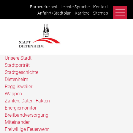
Barrierefreiheit
Leichte Sprache
Kontakt
Anfahrt/Stadtplan
Karriere
Sitemap
Unsere Stadt
Stadtporträt
Stadtgeschichte
Dietenheim
Regglisweiler
Wappen
Zahlen, Daten, Fakten
Energiemonitor
Breitbandversorgung
Miteinander
Freiwillige Feuerwehr