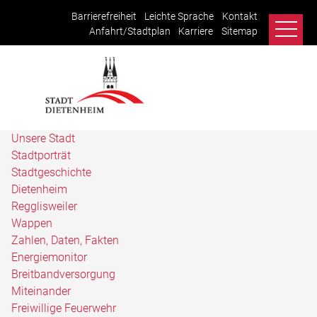
Barrierefreiheit
Leichte Sprache
Kontakt
Anfahrt/Stadtplan
Karriere
Sitemap
Unsere Stadt
Stadtporträt
Stadtgeschichte
Dietenheim
Regglisweiler
Wappen
Zahlen, Daten, Fakten
Energiemonitor
Breitbandversorgung
Miteinander
Freiwillige Feuerwehr