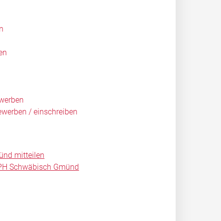
n
en
ewerben
ewerben / einschreiben
nd mitteilen
- PH Schwäbisch Gmünd