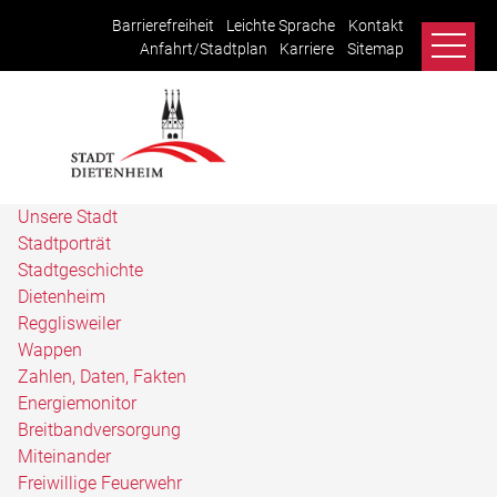
Barrierefreiheit
Leichte Sprache
Kontakt
Anfahrt/Stadtplan
Karriere
Sitemap
Unsere Stadt
Stadtporträt
Stadtgeschichte
Dietenheim
Regglisweiler
Wappen
Zahlen, Daten, Fakten
Energiemonitor
Breitbandversorgung
Miteinander
Freiwillige Feuerwehr