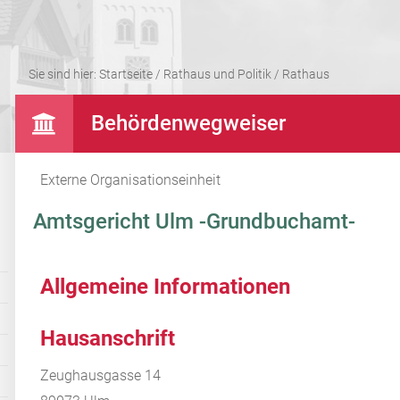
Sie sind hier:
Startseite
/
Rathaus und Politik
/
Rathaus
Behördenwegweiser
Externe Organisationseinheit
Amtsgericht Ulm -Grundbuchamt-
Allgemeine Informationen
Hausanschrift
Zeughausgasse 14