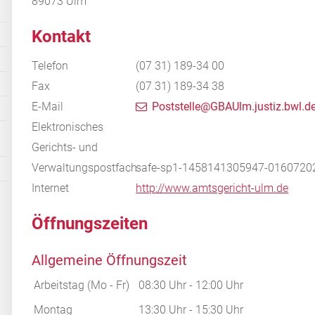
89073
Ulm
Kontakt
Telefon
(07
31) 189-34
00
Fax
(07
31) 189-34
38
E-Mail
Poststelle@GBAUlm.justiz.bwl.d
Elektronisches
Gerichts- und
Verwaltungspostfach
safe-sp1-1458141305947-0160720
Internet
http://www.amtsgericht-ulm.de
Öffnungszeiten
Allgemeine Öffnungszeit
Arbeitstag (Mo - Fr)
08:30 Uhr
-
12:00 Uhr
Montag
13:30 Uhr
-
15:30 Uhr