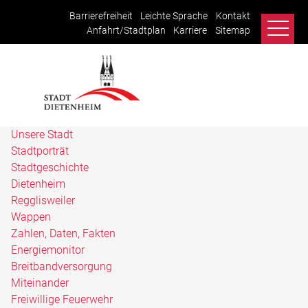
Barrierefreiheit
Leichte Sprache
Kontakt
Anfahrt/Stadtplan
Karriere
Sitemap
Unsere Stadt
Stadtporträt
Stadtgeschichte
Dietenheim
Regglisweiler
Wappen
Zahlen, Daten, Fakten
Energiemonitor
Breitbandversorgung
Miteinander
Freiwillige Feuerwehr