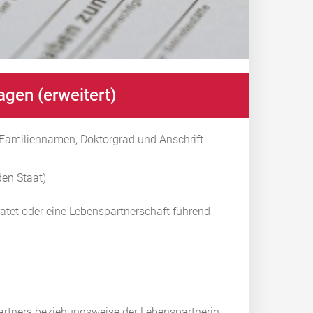
agen (erweitert)
d Familiennamen, Doktorgrad und Anschrift
den Staat)
atet oder eine Lebenspartnerschaft führend
artners beziehungsweise der Lebenspartnerin