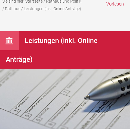
Sie sind hier:
Startseite
/
Rathaus und Politik
Vorlesen
/
Rathaus
/
Leistungen (inkl. Online Anträge)
Leistungen (inkl. Online
Anträge)