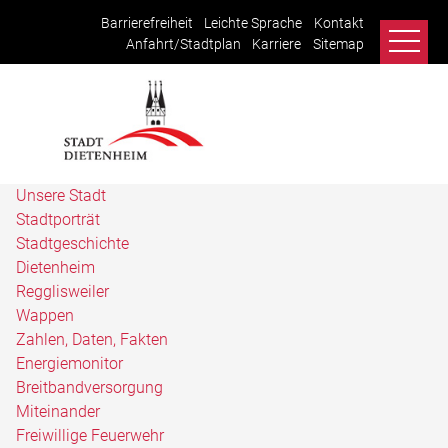
Barrierefreiheit
Leichte Sprache
Kontakt
Anfahrt/Stadtplan
Karriere
Sitemap
Unsere Stadt
Stadtporträt
Stadtgeschichte
Dietenheim
Regglisweiler
Wappen
Zahlen, Daten, Fakten
Energiemonitor
Breitbandversorgung
Miteinander
Freiwillige Feuerwehr