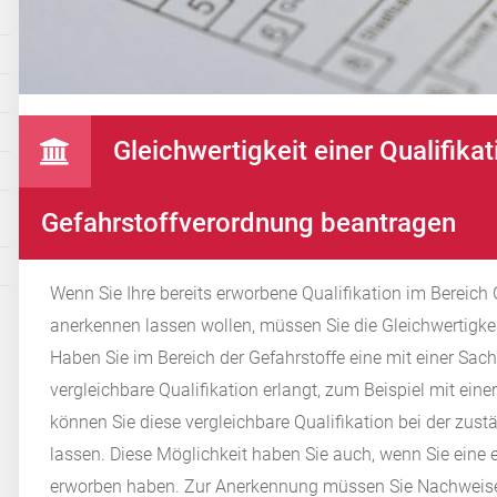
Gleichwertigkeit einer Qualifika
Gefahrstoffverordnung beantragen
Wenn Sie Ihre bereits erworbene Qualifikation im Bereich
anerkennen lassen wollen, müssen Sie die Gleichwertigkei
Haben Sie im Bereich der Gefahrstoffe eine mit einer Sa
vergleichbare Qualifikation erlangt, zum Beispiel mit ei
können Sie diese vergleichbare Qualifikation bei der zust
lassen. Diese Möglichkeit haben Sie auch, wenn Sie eine
erworben haben. Zur Anerkennung müssen Sie Nachweise 