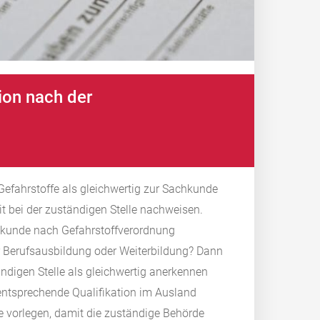
tion nach der
 Gefahrstoffe als gleichwertig zur Sachkunde
t bei der zuständigen Stelle nachweisen.
chkunde nach Gefahrstoffverordnung
ner Berufsausbildung oder Weiterbildung? Dann
ändigen Stelle als gleichwertig anerkennen
 entsprechende Qualifikation im Ausland
vorlegen, damit die zuständige Behörde