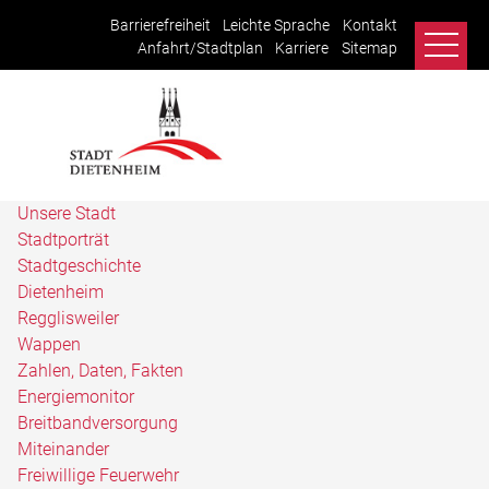
Barrierefreiheit
Leichte Sprache
Kontakt
Anfahrt/Stadtplan
Karriere
Sitemap
Unsere Stadt
Stadtporträt
Stadtgeschichte
Dietenheim
Regglisweiler
Wappen
Zahlen, Daten, Fakten
Energiemonitor
Breitbandversorgung
Miteinander
Freiwillige Feuerwehr