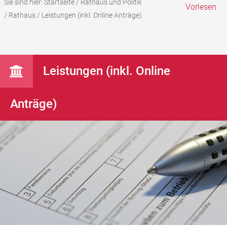
Sie sind hier:
Startseite
/
Rathaus und Politik
Vorlesen
/
Rathaus
/
Leistungen (inkl. Online Anträge)
Leistungen (inkl. Online
Anträge)