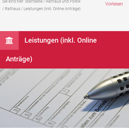
Sie sind hier:
Startseite
/
Rathaus und Politik
Vorlesen
/
Rathaus
/
Leistungen (inkl. Online Anträge)
Leistungen (inkl. Online
Anträge)