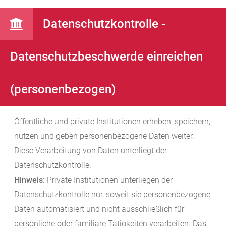
Datenschutzkontrolle -
Datenschutzbeschwerde einreichen
(personenbezogen)
Öffentliche und private Institutionen erheben, speichern,
nutzen und geben personenbezogene Daten weiter.
Diese Verarbeitung von Daten unterliegt der
Datenschutzkontrolle.
Hinweis:
Private Institutionen unterliegen der
Datenschutzkontrolle nur, soweit sie personenbezogene
Daten
automatisiert
und
nicht ausschließlich für
persönliche oder familiäre Tätigkeiten verarbeiten. Das