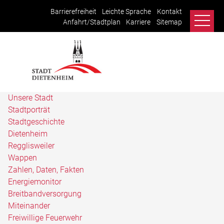
Barrierefreiheit
Leichte Sprache
Kontakt
Anfahrt/Stadtplan
Karriere
Sitemap
Unsere Stadt
Stadtporträt
Stadtgeschichte
Dietenheim
Regglisweiler
Wappen
Zahlen, Daten, Fakten
Energiemonitor
Breitbandversorgung
Miteinander
Freiwillige Feuerwehr