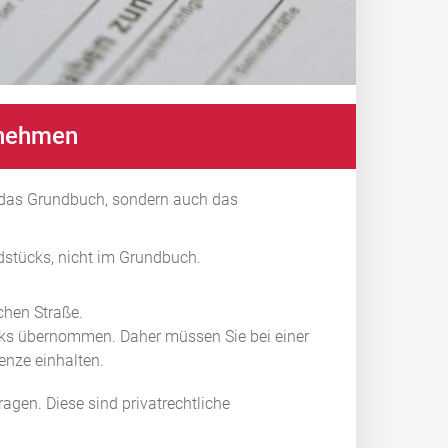
t nehmen
ur das Grundbuch, sondern auch das
ndstücks, nicht im Grundbuch.
ichen Straße.
ks übernommen. Daher müssen Sie bei einer
nze einhalten.
agen. Diese sind pr
i
vatrechtliche