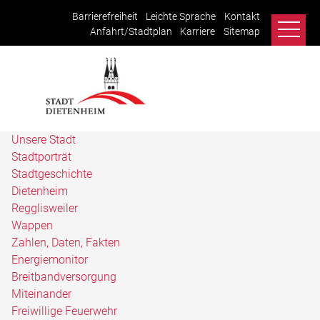
Barrierefreiheit
Leichte Sprache
Kontakt
Anfahrt/Stadtplan
Karriere
Sitemap
Unsere Stadt
Stadtporträt
Stadtgeschichte
Dietenheim
Regglisweiler
Wappen
Zahlen, Daten, Fakten
Energiemonitor
Breitbandversorgung
Miteinander
Freiwillige Feuerwehr