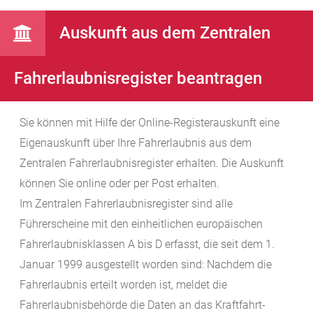
Auskunft aus dem Zentralen
Fahrerlaubnisregister beantragen
Sie können mit Hilfe der Online-Registerauskunft eine
Eigenauskunft über Ihre Fahrerlaubnis aus dem
Zentralen Fahrerlaubnisregister erhalten. Die Auskunft
können Sie online oder per Post erhalten.
Im Zentralen Fahrerlaubnisregister sind alle
Führerscheine mit den einheitlichen europäischen
Fahrerlaubnisklassen A bis D erfasst, die
seit dem 1.
Januar 1999 ausgestellt worden sind: Nachdem die
Fahrerlaubnis erteilt worden ist, meldet die
Fahrerlaubnisbehörde die Daten an das Kraftfahrt-