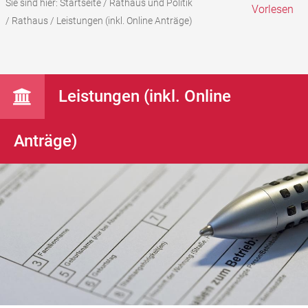
Sie sind hier:
Startseite
/
Rathaus und Politik
Vorlesen
/
Rathaus
/
Leistungen (inkl. Online Anträge)
Leistungen (inkl. Online
Anträge)