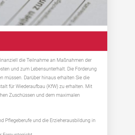
finanziell die Teilnahme an Maßnahmen der
Kosten und zum Lebensunterhalt. Die Förderung
len müssen. Darüber hinaus erhalten Sie die
talt für Wiederaufbau (KfW) zu erhalten. Mit
lichen Zuschüssen und dem maximalen
nd Pflegeberufe und die Erzieherausbildung in
r Fernunterricht.