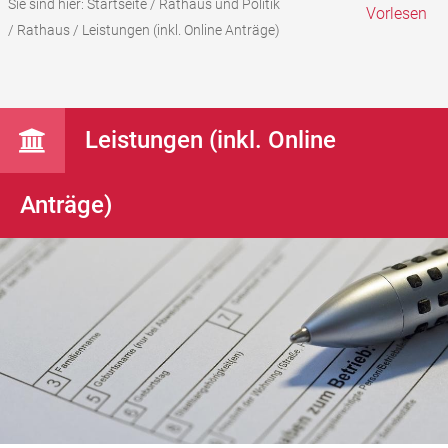
Sie sind hier:
Startseite
/
Rathaus und Politik
Vorlesen
/
Rathaus
/
Leistungen (inkl. Online Anträge)
Leistungen (inkl. Online
Anträge)