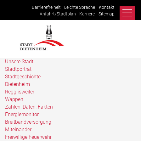
Barrierefreiheit
Leichte Sprache
Kontakt
Anfahrt/Stadtplan
Karriere
Sitemap
Unsere Stadt
Stadtporträt
Stadtgeschichte
Dietenheim
Regglisweiler
Wappen
Zahlen, Daten, Fakten
Energiemonitor
Breitbandversorgung
Miteinander
Freiwillige Feuerwehr