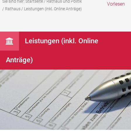
Sie sind hier:
Startseite
/
Rathaus und Politik
Vorlesen
/
Rathaus
/
Leistungen (inkl. Online Anträge)
Leistungen (inkl. Online
Anträge)