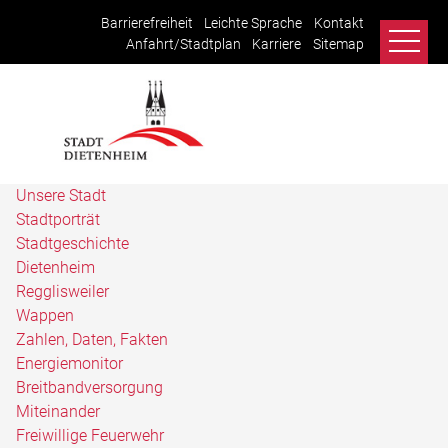
Barrierefreiheit
Leichte Sprache
Kontakt
Anfahrt/Stadtplan
Karriere
Sitemap
Unsere Stadt
Stadtporträt
Stadtgeschichte
Dietenheim
Regglisweiler
Wappen
Zahlen, Daten, Fakten
Energiemonitor
Breitbandversorgung
Miteinander
Freiwillige Feuerwehr