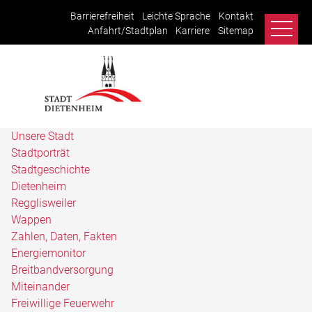
Barrierefreiheit
Leichte Sprache
Kontakt
Anfahrt/Stadtplan
Karriere
Sitemap
Unsere Stadt
Stadtporträt
Stadtgeschichte
Dietenheim
Regglisweiler
Wappen
Zahlen, Daten, Fakten
Energiemonitor
Breitbandversorgung
Miteinander
Freiwillige Feuerwehr