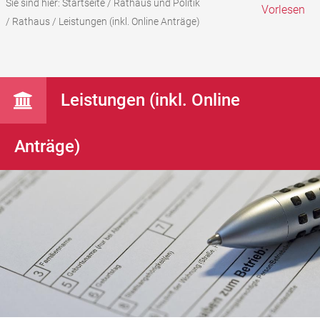
Sie sind hier:
Startseite
/
Rathaus und Politik
Vorlesen
/
Rathaus
/
Leistungen (inkl. Online Anträge)
Leistungen (inkl. Online
Anträge)